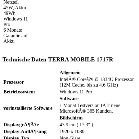
Netzteil
45W, Akku
49Wh
Windows 11
Pro
6 Monate
Garantie auf
Akku
Technische Daten TERRA MOBILE 1717R
Allgemein
IntelÂ® Coreâ?¢ i5-1334U Prozessor
Prozessor
(12M Cache, bis zu 4.6 GHz)
Betriebssystem
Windows 11 Pro
Software
1 Monat Testversion fÃ?r neue
vorinstallierte Software
MicrosoftÂ® 365 Kunden.
Bildschirm
DisplaygrÃ¶Ã?e
43.9 cm ( 17.3" )
Display-AuflÃ¶sung
1920 x 1080
Display-Typ
Non Glare