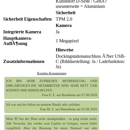
Kunststoff D-Seite / GehÃ?
useunterseite = Aluminium
Sicherheit
Sicherheit Eigenschaften
TPM 2.0
Kamera
Integrierte Kamera
Ja
Hauptkamera-
1 Megapixel
AuflÃ¶sung
Hinweise
Dockingstationanschluss Ã?ber USB-
Zusatzinformationen
C (Bilddarstellung: Ja / Ladefunktion:
Ja)
Kunden-Kommentare
ICH BIN SEHR ZUFRIEDEN MITBERATUNG UND
ERKLÄRUNGEN.DIE MITARBEITER SIND SEHR NETT UND
KÖNNEN MIR IMMER HELFEN :
Frau E. E. aus Rutesheim am 07.08.2026
Ich war mit der Arbeit an meinem Handy sehr zufriden
Frau M. Z. aus Heimsheim am 05.08.2026
Mein PC hat der Hitze nicht standgehalten - es ging nichts mehr.
Alle Versuche, ihn wieder zum Laufen zu bringen, waren leider
vergeblich. Aber die Beratung für einen Neukauf war sehr