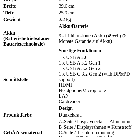
Breite
39.6 cm
Tiefe
25.9 cm
Gewicht
2.2 kg
Akku/Batterie
Akku
9 - Lithium-Ionen Akku (49Wh) (6
(Batteriebetriebsdauer -
Monate Garantie auf Akku)
Batterietechnologie)
Sonstige Funktionen
1 x USB A 2.0
1 x USB A 3.2 Gen 1
1 x USB A 3.2 Gen 2
1 x USB C 3.2 Gen 2 (with DP&PD
Schnittstelle
support)
HDMI
Headphone/Microphone
LAN
Cardreader
Design
Produktfarbe
Dunkelgrau
A-Seite / Displaydeckel = Aluminium
B-Seite / Displayrahmen = Kunststoff
GehÃ?usematerial
C-Seite / Tastaturumrandung =