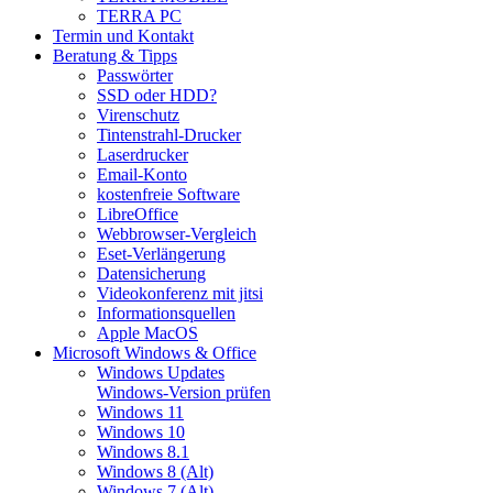
TERRA PC
Termin und Kontakt
Beratung & Tipps
Passwörter
SSD oder HDD?
Virenschutz
Tintenstrahl-Drucker
Laserdrucker
Email-Konto
kostenfreie Software
LibreOffice
Webbrowser-Vergleich
Eset-Verlängerung
Datensicherung
Videokonferenz mit jitsi
Informationsquellen
Apple MacOS
Microsoft Windows & Office
Windows Updates
Windows-Version prüfen
Windows 11
Windows 10
Windows 8.1
Windows 8 (Alt)
Windows 7 (Alt)