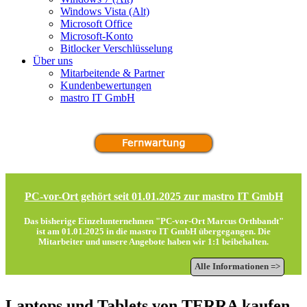
Windows Vista (Alt)
Microsoft Office
Microsoft-Konto
Bitlocker Verschlüsselung
Über uns
Mitarbeitende & Partner
Kundenbewertungen
mastro IT GmbH
PC-vor-Ort gehört seit 01.01.2025 zur mastro IT GmbH
Das bisherige Einzelunternehmen "PC-vor-Ort Marcus Orthbandt"
ist am 01.01.2025 in die
mastro IT GmbH
übergegangen. Die
Mitarbeiter und unsere Angebote haben wir 1:1 beibehalten.
Alle Informationen =>
Laptops und Tablets von TERRA kaufen