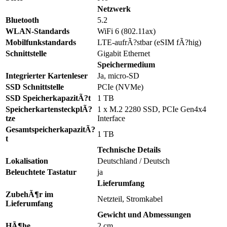
Netzwerk
Bluetooth
5.2
WLAN-Standards
WiFi 6 (802.11ax)
Mobilfunkstandards
LTE-aufrÃ?stbar (eSIM fÃ?hig)
Schnittstelle
Gigabit Ethernet
Speichermedium
Integrierter Kartenleser
Ja, micro-SD
SSD Schnittstelle
PCIe (NVMe)
SSD SpeicherkapazitÃ?t
1 TB
SpeicherkartensteckplÃ?
1 x M.2 2280 SSD, PCIe Gen4x4
tze
Interface
GesamtspeicherkapazitÃ?
1 TB
t
Technische Details
Lokalisation
Deutschland / Deutsch
Beleuchtete Tastatur
ja
Lieferumfang
ZubehÃ¶r im
Netzteil, Stromkabel
Lieferumfang
Gewicht und Abmessungen
HÃ¶he
2 cm