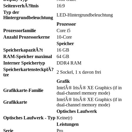
SeitenverhÃ?ltnis
16:9
Typ der
LED-Hintergrundbeleuchtung
Hintergrundbeleuchtung
Prozessor
Prozessorfamilie
Core i5
Anzahl Prozessorkerne
10-Core
Speicher
SpeicherkapazitÃ?t
16 GB
RAM-Speicher maximal
64 GB
Interner Speichertyp
DDR4 RAM
SpeicherkartensteckplÃ?
2 Sockel, 1 x davon frei
tze
Grafik
IntelÂ® IrisÂ® XE Graphics (if in
Grafikkarte-Familie
dual-channel memory mode)
IntelÂ® IrisÂ® XE Graphics (if in
Grafikkarte
dual-channel memory mode)
Optisches Laufwerk
Optisches Laufwerk - Typ
Keine(r)
Leistungen
Serie
Pro