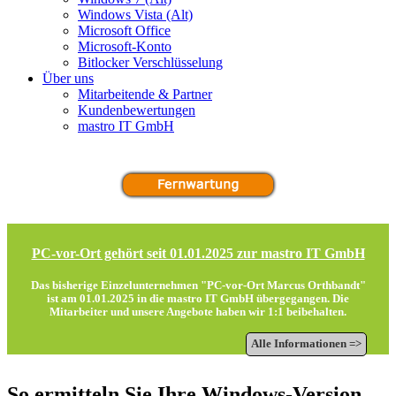
Windows Vista (Alt)
Microsoft Office
Microsoft-Konto
Bitlocker Verschlüsselung
Über uns
Mitarbeitende & Partner
Kundenbewertungen
mastro IT GmbH
PC-vor-Ort gehört seit 01.01.2025 zur mastro IT GmbH
Das bisherige Einzelunternehmen "PC-vor-Ort Marcus Orthbandt"
ist am 01.01.2025 in die
mastro IT GmbH
übergegangen. Die
Mitarbeiter und unsere Angebote haben wir 1:1 beibehalten.
Alle Informationen =>
So ermitteln Sie Ihre Windows-Version