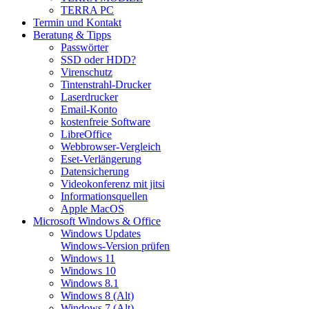
TERRA PC
Termin und Kontakt
Beratung & Tipps
Passwörter
SSD oder HDD?
Virenschutz
Tintenstrahl-Drucker
Laserdrucker
Email-Konto
kostenfreie Software
LibreOffice
Webbrowser-Vergleich
Eset-Verlängerung
Datensicherung
Videokonferenz mit jitsi
Informationsquellen
Apple MacOS
Microsoft Windows & Office
Windows Updates
Windows-Version prüfen
Windows 11
Windows 10
Windows 8.1
Windows 8 (Alt)
Windows 7 (Alt)