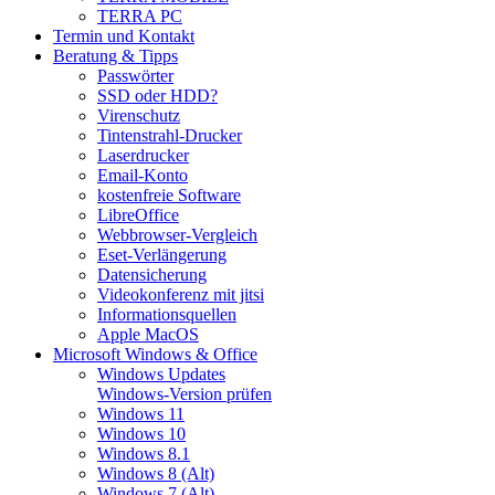
TERRA PC
Termin und Kontakt
Beratung & Tipps
Passwörter
SSD oder HDD?
Virenschutz
Tintenstrahl-Drucker
Laserdrucker
Email-Konto
kostenfreie Software
LibreOffice
Webbrowser-Vergleich
Eset-Verlängerung
Datensicherung
Videokonferenz mit jitsi
Informationsquellen
Apple MacOS
Microsoft Windows & Office
Windows Updates
Windows-Version prüfen
Windows 11
Windows 10
Windows 8.1
Windows 8 (Alt)
Windows 7 (Alt)