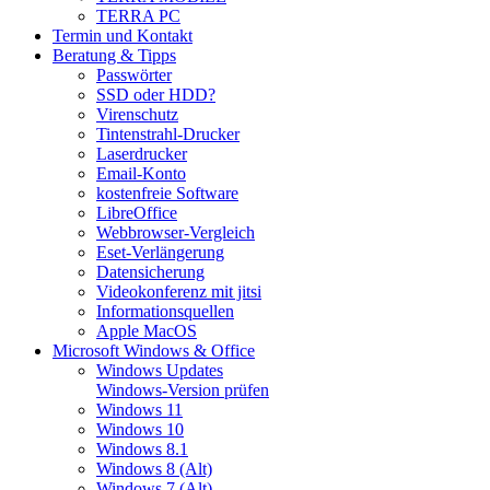
TERRA PC
Termin und Kontakt
Beratung & Tipps
Passwörter
SSD oder HDD?
Virenschutz
Tintenstrahl-Drucker
Laserdrucker
Email-Konto
kostenfreie Software
LibreOffice
Webbrowser-Vergleich
Eset-Verlängerung
Datensicherung
Videokonferenz mit jitsi
Informationsquellen
Apple MacOS
Microsoft Windows & Office
Windows Updates
Windows-Version prüfen
Windows 11
Windows 10
Windows 8.1
Windows 8 (Alt)
Windows 7 (Alt)