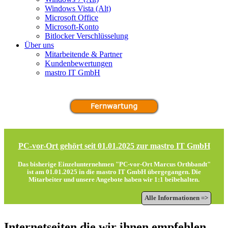
Windows Vista (Alt)
Microsoft Office
Microsoft-Konto
Bitlocker Verschlüsselung
Über uns
Mitarbeitende & Partner
Kundenbewertungen
mastro IT GmbH
PC-vor-Ort gehört seit 01.01.2025 zur mastro IT GmbH
Das bisherige Einzelunternehmen "PC-vor-Ort Marcus Orthbandt"
ist am 01.01.2025 in die
mastro IT GmbH
übergegangen. Die
Mitarbeiter und unsere Angebote haben wir 1:1 beibehalten.
Alle Informationen =>
Internetseiten die wir ihnen empfehlen