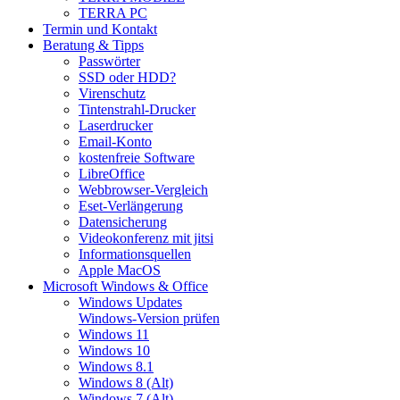
TERRA PC
Termin und Kontakt
Beratung & Tipps
Passwörter
SSD oder HDD?
Virenschutz
Tintenstrahl-Drucker
Laserdrucker
Email-Konto
kostenfreie Software
LibreOffice
Webbrowser-Vergleich
Eset-Verlängerung
Datensicherung
Videokonferenz mit jitsi
Informationsquellen
Apple MacOS
Microsoft Windows & Office
Windows Updates
Windows-Version prüfen
Windows 11
Windows 10
Windows 8.1
Windows 8 (Alt)
Windows 7 (Alt)