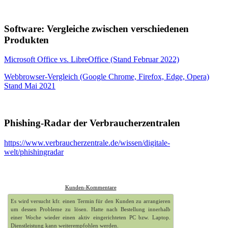
Software: Vergleiche zwischen verschiedenen
Produkten
Microsoft Office vs. LibreOffice (Stand Februar 2022)
Webbrowser-Vergleich (Google Chrome, Firefox, Edge, Opera)
Stand Mai 2021
Phishing-Radar der Verbraucherzentralen
https://www.verbraucherzentrale.de/wissen/digitale-
welt/phishingradar
Kunden-Kommentare
Es wird versucht kfr. einen Termin für den Kunden zu arrangieren
um dessen Probleme zu lösen. Hatte nach Bestellung innerhalb
einer Woche wieder einen aktiv eingerichteten PC bzw. Laptop.
Dienstleistung kann weiterempfohlen werden.