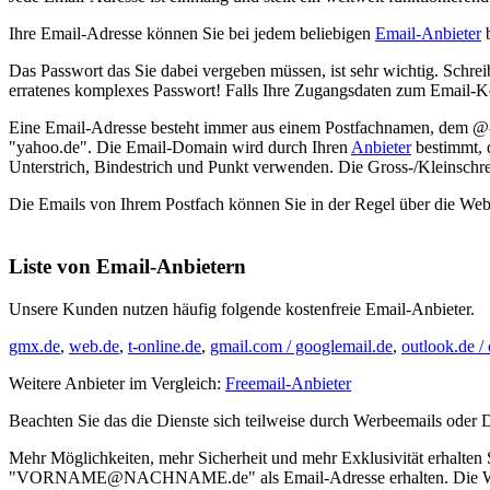
Ihre Email-Adresse können Sie bei jedem beliebigen
Email-Anbieter
b
Das Passwort das Sie dabei vergeben müssen, ist sehr wichtig. Schrei
erratenes komplexes Passwort! Falls Ihre Zugangsdaten zum Email-
Eine Email-Adresse besteht immer aus einem Postfachnamen, dem @-
"yahoo.de". Die Email-Domain wird durch Ihren
Anbieter
bestimmt, 
Unterstrich, Bindestrich und Punkt verwenden. Die Gross-/Kleinschrei
Die Emails von Ihrem Postfach können Sie in der Regel über die We
Liste von Email-Anbietern
Unsere Kunden nutzen häufig folgende kostenfreie Email-Anbieter.
gmx.de
,
web.de
,
t-online.de
,
gmail.com / googlemail.de
,
outlook.de /
Weitere Anbieter im Vergleich:
Freemail-Anbieter
Beachten Sie das die Dienste sich teilweise durch Werbeemails oder 
Mehr Möglichkeiten, mehr Sicherheit und mehr Exklusivität erhalten 
"VORNAME@NACHNAME.de" als Email-Adresse erhalten. Die Webhos