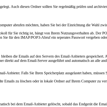
bgelegt. Auch diesen Ordner sollten Sie regelmäßig prüfen und archivie
mputer abrufen möchten, haben Sie bei der Einrichtung die Wahl zw
otokoll für Sie richtig ist, hängt von Ihrem Nutzungsverhalten ab. De
sen Sie für den IMAP/POP3-Abruf ein seperates Passwort vergeben oder
leiben die Emails auf den Servern des Email-Anbieters gespeichert. A
mer direkt auf dem Email-Server ausgeführt und automatisch an alle a
il-Anbieter. Falls Sie Ihren Speicherplatz ausgelastet haben, müssen 
e Emails zu löschen oder in lokale Ordner auf Ihrem Computer zu ver
atisch bei dem Email-Anbieter gelöscht, sobald das Endgerät die Emai