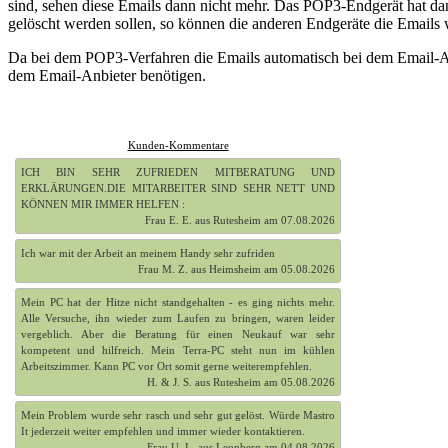
sind, sehen diese Emails dann nicht mehr. Das POP3-Endgerät hat dan
gelöscht werden sollen, so können die anderen Endgeräte die Emails w
Da bei dem POP3-Verfahren die Emails automatisch bei dem Email-Anbi
dem Email-Anbieter benötigen.
Kunden-Kommentare
ICH BIN SEHR ZUFRIEDEN MITBERATUNG UND
ERKLÄRUNGEN.DIE MITARBEITER SIND SEHR NETT UND
KÖNNEN MIR IMMER HELFEN :
Frau E. E. aus Rutesheim am 07.08.2026
Ich war mit der Arbeit an meinem Handy sehr zufriden
Frau M. Z. aus Heimsheim am 05.08.2026
Mein PC hat der Hitze nicht standgehalten - es ging nichts mehr.
Alle Versuche, ihn wieder zum Laufen zu bringen, waren leider
vergeblich. Aber die Beratung für einen Neukauf war sehr
kompetent und hilfreich. Mein Terra-PC steht nun im kühlen
Arbeitszimmer. Kann PC vor Ort somit gerne weiterempfehlen.
H. & J. S. aus Rutesheim am 05.08.2026
Mein Problem wurde sehr rasch und sehr gut gelöst. Würde Mastro
It jederzeit weiter empfehlen und immer wieder kontaktieren.
Frau U. L. aus Leonberg am 04.08.2026