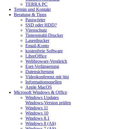
TERRA PC
Termin und Kontakt
Beratung & Tipps
Passwörter
SSD oder HDD?
Virenschutz
Tintenstrahl-Drucker
Laserdrucker
Email-Konto
kostenfreie Software
LibreOffice
Webbrowser-Vergleich
Eset-Verlängerung
Datensicherung
Videokonferenz mit jitsi
Informationsquellen
Apple MacOS
Microsoft Windows & Office
Windows Updates
Windows-Version prüfen
Windows 11
Windows 10
Windows 8.1
Windows 8 (Alt)
Windows 7 (Alt)