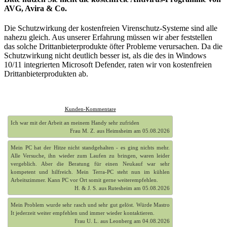
AVG, Avira & Co.
Die Schutzwirkung der kostenfreien Virenschutz-Systeme sind alle
nahezu gleich. Aus unserer Erfahrung müssen wir aber feststellen
das solche Drittanbieterprodukte öfter Probleme verursachen. Da die
Schutzwirkung nicht deutlich besser ist, als die des in Windows
10/11 integrierten Microsoft Defender, raten wir von kostenfreien
Drittanbieterprodukten ab.
Kunden-Kommentare
Ich war mit der Arbeit an meinem Handy sehr zufriden
Frau M. Z. aus Heimsheim am 05.08.2026
Mein PC hat der Hitze nicht standgehalten - es ging nichts mehr.
Alle Versuche, ihn wieder zum Laufen zu bringen, waren leider
vergeblich. Aber die Beratung für einen Neukauf war sehr
kompetent und hilfreich. Mein Terra-PC steht nun im kühlen
Arbeitszimmer. Kann PC vor Ort somit gerne weiterempfehlen.
H. & J. S. aus Rutesheim am 05.08.2026
Mein Problem wurde sehr rasch und sehr gut gelöst. Würde Mastro
It jederzeit weiter empfehlen und immer wieder kontaktieren.
Frau U. L. aus Leonberg am 04.08.2026