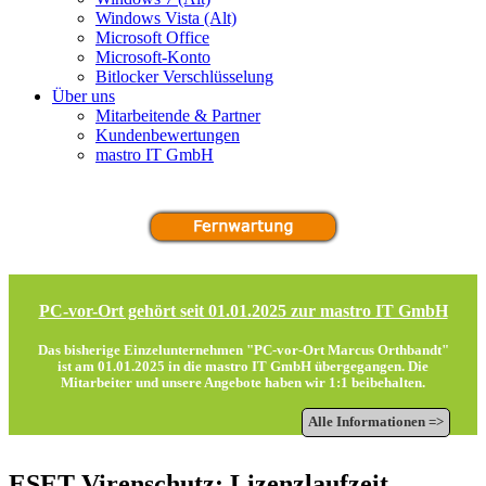
Windows Vista (Alt)
Microsoft Office
Microsoft-Konto
Bitlocker Verschlüsselung
Über uns
Mitarbeitende & Partner
Kundenbewertungen
mastro IT GmbH
PC-vor-Ort gehört seit 01.01.2025 zur mastro IT GmbH
Das bisherige Einzelunternehmen "PC-vor-Ort Marcus Orthbandt"
ist am 01.01.2025 in die
mastro IT GmbH
übergegangen. Die
Mitarbeiter und unsere Angebote haben wir 1:1 beibehalten.
Alle Informationen =>
ESET Virenschutz: Lizenzlaufzeit