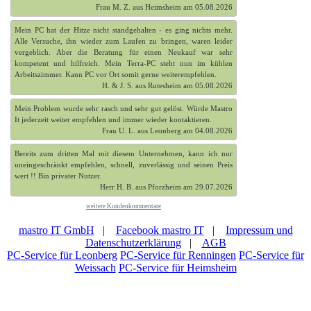
Frau M. Z. aus Heimsheim am 05.08.2026
Mein PC hat der Hitze nicht standgehalten - es ging nichts mehr.
Alle Versuche, ihn wieder zum Laufen zu bringen, waren leider
vergeblich. Aber die Beratung für einen Neukauf war sehr
kompetent und hilfreich. Mein Terra-PC steht nun im kühlen
Arbeitszimmer. Kann PC vor Ort somit gerne weiterempfehlen.
H. & J. S. aus Rutesheim am 05.08.2026
Mein Problem wurde sehr rasch und sehr gut gelöst. Würde Mastro
It jederzeit weiter empfehlen und immer wieder kontaktieren.
Frau U. L. aus Leonberg am 04.08.2026
Bereits zum dritten Mal mit diesem Unternehmen, kann ich nur
uneingeschränkt empfehlen, schnell, zuverlässig und seinen Preis
wert !! Bin privater Nutzer.
Herr H. B. aus Pforzheim am 29.07.2026
weitere Kundenkommentare
mastro IT GmbH
|
Facebook mastro IT
|
Impressum und
Datenschutzerklärung
|
AGB
PC-Service für Leonberg
PC-Service für Renningen
PC-Service für
Weissach
PC-Service für Heimsheim
PC-vor-Ort ist Ihr
Computergeschäft mit PC-Service in