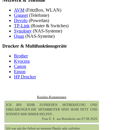
Netzwerk & Telefonie
AVM
(FritzBox, WLAN)
Gigaset
(Telefonie)
Devolo
(Powerlan)
TP-Link
(Router & Switches)
Synology
(NAS-Systeme)
Qnap
(NAS-Systeme)
Drucker & Multifunktionsgeräte
Brother
Kyocera
Canon
Epson
HP Drucker
Kunden-Kommentare
ICH BIN SEHR ZUFRIEDEN MITBERATUNG UND
ERKLÄRUNGEN.DIE MITARBEITER SIND SEHR NETT UND
KÖNNEN MIR IMMER HELFEN :
Frau E. E. aus Rutesheim am 07.08.2026
Ich war mit der Arbeit an meinem Handy sehr zufriden