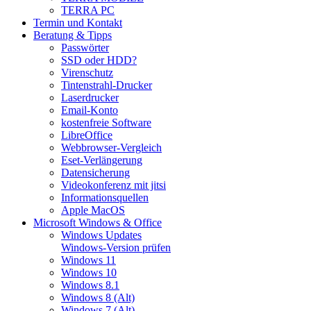
TERRA PC
Termin und Kontakt
Beratung & Tipps
Passwörter
SSD oder HDD?
Virenschutz
Tintenstrahl-Drucker
Laserdrucker
Email-Konto
kostenfreie Software
LibreOffice
Webbrowser-Vergleich
Eset-Verlängerung
Datensicherung
Videokonferenz mit jitsi
Informationsquellen
Apple MacOS
Microsoft Windows & Office
Windows Updates
Windows-Version prüfen
Windows 11
Windows 10
Windows 8.1
Windows 8 (Alt)
Windows 7 (Alt)