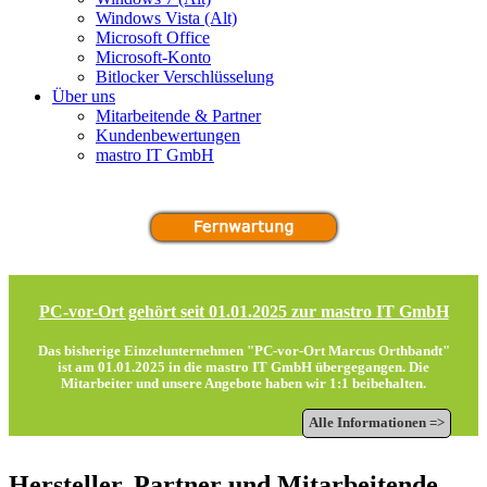
Windows Vista (Alt)
Microsoft Office
Microsoft-Konto
Bitlocker Verschlüsselung
Über uns
Mitarbeitende & Partner
Kundenbewertungen
mastro IT GmbH
PC-vor-Ort gehört seit 01.01.2025 zur mastro IT GmbH
Das bisherige Einzelunternehmen "PC-vor-Ort Marcus Orthbandt"
ist am 01.01.2025 in die
mastro IT GmbH
übergegangen. Die
Mitarbeiter und unsere Angebote haben wir 1:1 beibehalten.
Alle Informationen =>
Hersteller, Partner und Mitarbeitende