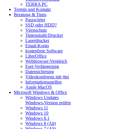
TERRA PC
Termin und Kontakt
Beratung & Tipps
Passwörter
SSD oder HDD?
Virenschutz
Tintenstrahl-Drucker
Laserdrucker
Email-Konto
kostenfreie Software
LibreOffice
Webbrowser-Vergleich
Eset-Verlängerung
Datensicherung
Videokonferenz mit jitsi
Informationsquellen
Apple MacOS
Microsoft Windows & Office
Windows Updates
Windows-Version prüfen
Windows 11
Windows 10
Windows 8.1
Windows 8 (Alt)
Windows 7 (Alt)